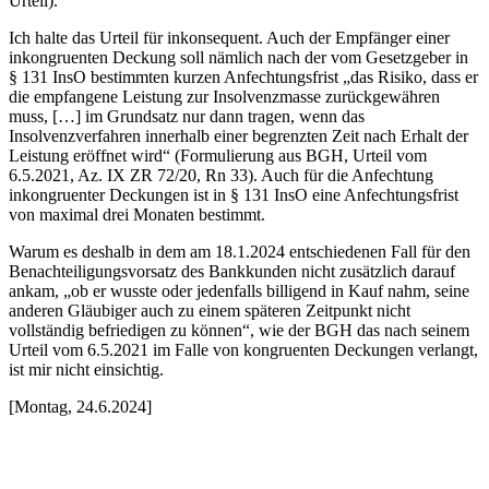
Urteil).
Ich halte das Urteil für inkonsequent. Auch der Empfänger einer
inkongruenten Deckung soll nämlich nach der vom Gesetzgeber in
§ 131 InsO bestimmten kurzen Anfechtungsfrist „das Risiko, dass er
die empfangene Leistung zur Insolvenzmasse zurückgewähren
muss, […] im Grundsatz nur dann tragen, wenn das
Insolvenzverfahren innerhalb einer begrenzten Zeit nach Erhalt der
Leistung eröffnet wird“ (Formulierung aus BGH, Urteil vom
6.5.2021, Az. IX ZR 72/20, Rn 33). Auch für die Anfechtung
inkongruenter Deckungen ist in § 131 InsO eine Anfechtungsfrist
von maximal drei Monaten bestimmt.
Warum es deshalb in dem am 18.1.2024 entschiedenen Fall für den
Benachteiligungsvorsatz des Bankkunden nicht zusätzlich darauf
ankam, „ob er wusste oder jedenfalls billigend in Kauf nahm, seine
anderen Gläubiger auch zu einem späteren Zeitpunkt nicht
vollständig befriedigen zu können“, wie der BGH das nach seinem
Urteil vom 6.5.2021 im Falle von kongruenten Deckungen verlangt,
ist mir nicht einsichtig.
[Montag, 24.6.2024]