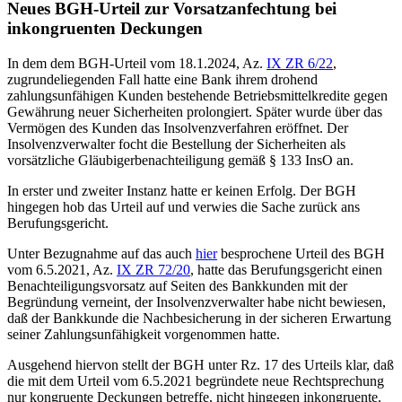
Neues BGH-Urteil zur Vorsatzanfechtung bei
inkongruenten Deckungen
In dem dem BGH-Urteil vom 18.1.2024, Az.
IX ZR 6/22
,
zugrundeliegenden Fall hatte eine Bank ihrem drohend
zahlungsunfähigen Kunden bestehende Betriebsmittelkredite gegen
Gewährung neuer Sicherheiten prolongiert. Später wurde über das
Vermögen des Kunden das Insolvenzverfahren eröffnet. Der
Insolvenzverwalter focht die Bestellung der Sicherheiten als
vorsätzliche Gläubigerbenachteiligung gemäß § 133 InsO an.
In erster und zweiter Instanz hatte er keinen Erfolg. Der BGH
hingegen hob das Urteil auf und verwies die Sache zurück ans
Berufungsgericht.
Unter Bezugnahme auf das auch
hier
besprochene Urteil des BGH
vom 6.5.2021, Az.
IX ZR 72/20
, hatte das Berufungsgericht einen
Benachteiligungsvorsatz auf Seiten des Bankkunden mit der
Begründung verneint, der Insolvenzverwalter habe nicht bewiesen,
daß der Bankkunde die Nachbesicherung in der sicheren Erwartung
seiner Zahlungsunfähigkeit vorgenommen hatte.
Ausgehend hiervon stellt der BGH unter Rz. 17 des Urteils klar, daß
die mit dem Urteil vom 6.5.2021 begründete neue Rechtsprechung
nur kongruente Deckungen betreffe, nicht hingegen inkongruente.