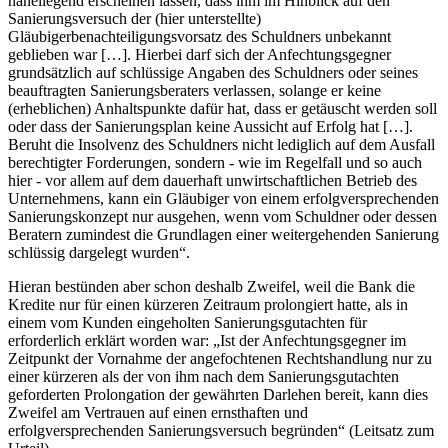
naheliegend erscheinen lassen, dass ihm im Hinblick auf den
Sanierungsversuch der (hier unterstellte)
Gläubigerbenachteiligungsvorsatz des Schuldners unbekannt
geblieben war […]. Hierbei darf sich der Anfechtungsgegner
grundsätzlich auf schlüssige Angaben des Schuldners oder seines
beauftragten Sanierungsberaters verlassen, solange er keine
(erheblichen) Anhaltspunkte dafür hat, dass er getäuscht werden soll
oder dass der Sanierungsplan keine Aussicht auf Erfolg hat […].
Beruht die Insolvenz des Schuldners nicht lediglich auf dem Ausfall
berechtigter Forderungen, sondern - wie im Regelfall und so auch
hier - vor allem auf dem dauerhaft unwirtschaftlichen Betrieb des
Unternehmens, kann ein Gläubiger von einem erfolgversprechenden
Sanierungskonzept nur ausgehen, wenn vom Schuldner oder dessen
Beratern zumindest die Grundlagen einer weitergehenden Sanierung
schlüssig dargelegt wurden“.
Hieran bestünden aber schon deshalb Zweifel, weil die Bank die
Kredite nur für einen kürzeren Zeitraum prolongiert hatte, als in
einem vom Kunden eingeholten Sanierungsgutachten für
erforderlich erklärt worden war: „Ist der Anfechtungsgegner im
Zeitpunkt der Vornahme der angefochtenen Rechtshandlung nur zu
einer kürzeren als der von ihm nach dem Sanierungsgutachten
geforderten Prolongation der gewährten Darlehen bereit, kann dies
Zweifel am Vertrauen auf einen ernsthaften und
erfolgversprechenden Sanierungsversuch begründen“ (Leitsatz zum