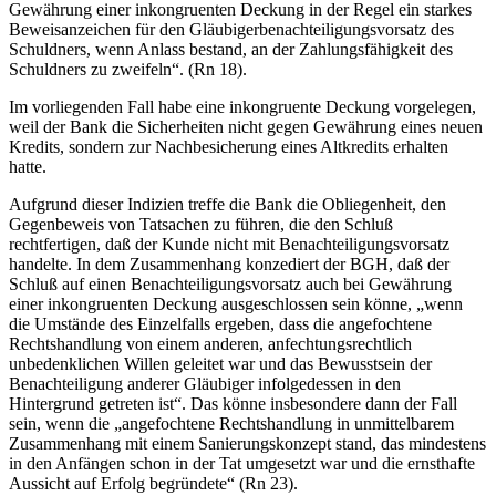
Gewährung einer inkongruenten Deckung in der Regel ein starkes
Beweisanzeichen für den Gläubigerbenachteiligungsvorsatz des
Schuldners, wenn Anlass bestand, an der Zahlungsfähigkeit des
Schuldners zu zweifeln“. (Rn 18).
Im vorliegenden Fall habe eine inkongruente Deckung vorgelegen,
weil der Bank die Sicherheiten nicht gegen Gewährung eines neuen
Kredits, sondern zur Nachbesicherung eines Altkredits erhalten
hatte.
Aufgrund dieser Indizien treffe die Bank die Obliegenheit, den
Gegenbeweis von Tatsachen zu führen, die den Schluß
rechtfertigen, daß der Kunde nicht mit Benachteiligungsvorsatz
handelte. In dem Zusammenhang konzediert der BGH, daß der
Schluß auf einen Benachteiligungsvorsatz auch bei Gewährung
einer inkongruenten Deckung ausgeschlossen sein könne, „wenn
die Umstände des Einzelfalls ergeben, dass die angefochtene
Rechtshandlung von einem anderen, anfechtungsrechtlich
unbedenklichen Willen geleitet war und das Bewusstsein der
Benachteiligung anderer Gläubiger infolgedessen in den
Hintergrund getreten ist“. Das könne insbesondere dann der Fall
sein, wenn die „angefochtene Rechtshandlung in unmittelbarem
Zusammenhang mit einem Sanierungskonzept stand, das mindestens
in den Anfängen schon in der Tat umgesetzt war und die ernsthafte
Aussicht auf Erfolg begründete“ (Rn 23).