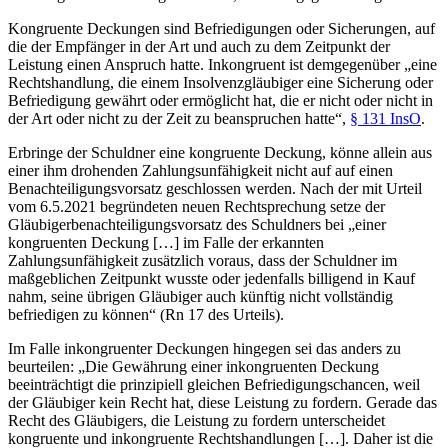
Kongruente Deckungen sind Befriedigungen oder Sicherungen, auf
die der Empfänger in der Art und auch zu dem Zeitpunkt der
Leistung einen Anspruch hatte. Inkongruent ist demgegenüber „eine
Rechtshandlung, die einem Insolvenzgläubiger eine Sicherung oder
Befriedigung gewährt oder ermöglicht hat, die er nicht oder nicht in
der Art oder nicht zu der Zeit zu beanspruchen hatte“,
§ 131 InsO
.
Erbringe der Schuldner eine kongruente Deckung, könne allein aus
einer ihm drohenden Zahlungsunfähigkeit nicht auf auf einen
Benachteiligungsvorsatz geschlossen werden. Nach der mit Urteil
vom 6.5.2021 begründeten neuen Rechtsprechung setze der
Gläubigerbenachteiligungsvorsatz des Schuldners bei „einer
kongruenten Deckung […] im Falle der erkannten
Zahlungsunfähigkeit zusätzlich voraus, dass der Schuldner im
maßgeblichen Zeitpunkt wusste oder jedenfalls billigend in Kauf
nahm, seine übrigen Gläubiger auch künftig nicht vollständig
befriedigen zu können“ (Rn 17 des Urteils).
Im Falle inkongruenter Deckungen hingegen sei das anders zu
beurteilen: „Die Gewährung einer inkongruenten Deckung
beeinträchtigt die prinzipiell gleichen Befriedigungschancen, weil
der Gläubiger kein Recht hat, diese Leistung zu fordern. Gerade das
Recht des Gläubigers, die Leistung zu fordern unterscheidet
kongruente und inkongruente Rechtshandlungen […]. Daher ist die