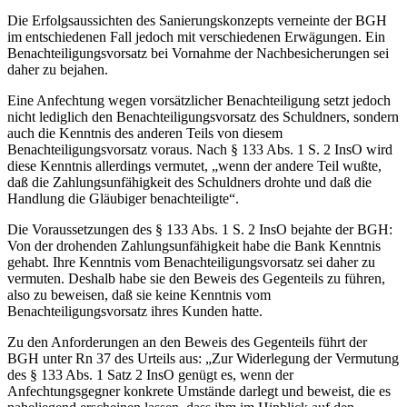
Die Erfolgsaussichten des Sanierungskonzepts verneinte der BGH
im entschiedenen Fall jedoch mit verschiedenen Erwägungen. Ein
Benachteiligungsvorsatz bei Vornahme der Nachbesicherungen sei
daher zu bejahen.
Eine Anfechtung wegen vorsätzlicher Benachteiligung setzt jedoch
nicht lediglich den Benachteiligungsvorsatz des Schuldners, sondern
auch die Kenntnis des anderen Teils von diesem
Benachteiligungsvorsatz voraus. Nach § 133 Abs. 1 S. 2 InsO wird
diese Kenntnis allerdings vermutet, „wenn der andere Teil wußte,
daß die Zahlungsunfähigkeit des Schuldners drohte und daß die
Handlung die Gläubiger benachteiligte“.
Die Voraussetzungen des § 133 Abs. 1 S. 2 InsO bejahte der BGH:
Von der drohenden Zahlungsunfähigkeit habe die Bank Kenntnis
gehabt. Ihre Kenntnis vom Benachteiligungsvorsatz sei daher zu
vermuten. Deshalb habe sie den Beweis des Gegenteils zu führen,
also zu beweisen, daß sie keine Kenntnis vom
Benachteiligungsvorsatz ihres Kunden hatte.
Zu den Anforderungen an den Beweis des Gegenteils führt der
BGH unter Rn 37 des Urteils aus: „Zur Widerlegung der Vermutung
des § 133 Abs. 1 Satz 2 InsO genügt es, wenn der
Anfechtungsgegner konkrete Umstände darlegt und beweist, die es