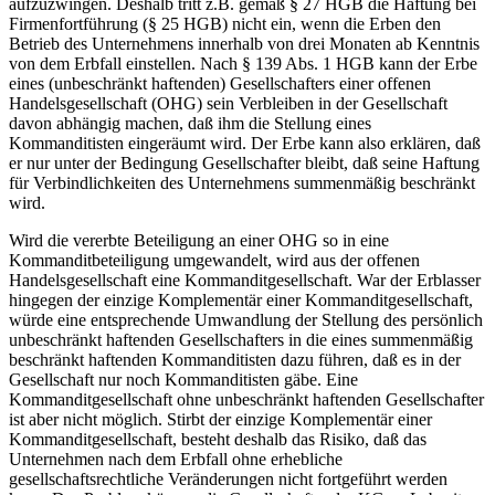
aufzuzwingen. Deshalb tritt z.B. gemäß § 27 HGB die Haftung bei
Firmenfortführung (§ 25 HGB) nicht ein, wenn die Erben den
Betrieb des Unternehmens innerhalb von drei Monaten ab Kenntnis
von dem Erbfall einstellen. Nach § 139 Abs. 1 HGB kann der Erbe
eines (unbeschränkt haftenden) Gesellschafters einer offenen
Handelsgesellschaft (OHG) sein Verbleiben in der Gesellschaft
davon abhängig machen, daß ihm die Stellung eines
Kommanditisten eingeräumt wird. Der Erbe kann also erklären, daß
er nur unter der Bedingung Gesellschafter bleibt, daß seine Haftung
für Verbindlichkeiten des Unternehmens summenmäßig beschränkt
wird.
Wird die vererbte Beteiligung an einer OHG so in eine
Kommanditbeteiligung umgewandelt, wird aus der offenen
Handelsgesellschaft eine Kommanditgesellschaft. War der Erblasser
hingegen der einzige Komplementär einer Kommanditgesellschaft,
würde eine entsprechende Umwandlung der Stellung des persönlich
unbeschränkt haftenden Gesellschafters in die eines summenmäßig
beschränkt haftenden Kommanditisten dazu führen, daß es in der
Gesellschaft nur noch Kommanditisten gäbe. Eine
Kommanditgesellschaft ohne unbeschränkt haftenden Gesellschafter
ist aber nicht möglich. Stirbt der einzige Komplementär einer
Kommanditgesellschaft, besteht deshalb das Risiko, daß das
Unternehmen nach dem Erbfall ohne erhebliche
gesellschaftsrechtliche Veränderungen nicht fortgeführt werden