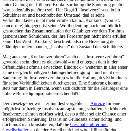
unter Geltung der früheren Konkursordnung die Sanierung gehört –
bzw. jedenfalls gehören soll: Der Begriff „Insolvenz” setzt beim
Schuldner an und beschreibt den Umstand, daß er seine
Verbindlichkeiten nicht mehr erfüllen kann. „Konkurs” (von lat.
concurrere) hingegen ist seiner Wortbedeutung nach und bildlich
gesprochen das Zusammenlaufen der Gläubiger vor dem Tor ihres
gemeinsamen Schuldners, der ihre Forderungen nicht mehr erfüllen
kann. Das Wort „Konkurs” beschreibt also die Beziehung der
Gläubiger untereinander, „insolvent” den Zustand des Schuldners.
Mag aus dem „Konkursverfahren” auch das „Insolvenzverfahren”
geworden sein, dient es gleichwohl – und entgegen dem in der
Öffentlichkeit oftmals erweckten Eindruck – weiterhin in aller erster
Linie der gleichmäßigen Gläubigerbefriedigung – und nicht der
Sanierung: Im Insolvenzverfahren wird die Haftung des Schuldners
für seine Verbindlichkeiten durchgesetzt. Eine Sanierung kommt
stets nur dann in Betracht, wenn sich dadurch für die Gläubiger eine
höhere Befriedigungsquote erreichen läßt.
Der Gesetzgeber will – zumindest vorgeblich –
Anreize
für eine
möglichst frühzeitige Insolvenzantragstellung schaffen. Je früher ein
Insolvenzverfahren eröffnet wird, desto größer sei die Chance einer
erfolgreichen Sanierung. Das ist im Grundsatz sicher richtig, und
doch muß man konstatieren, daß die
Geschäftsführer und
Gesellschafter
, an die der Appell gerichtet wird, früher für eine